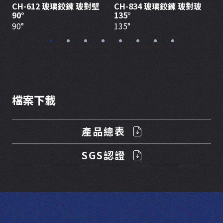
CH-612 玻璃鉸鍊 玻對壁
CH-834 玻璃鉸鍊 玻對玻
C
90°
135°
1
90°
135°
1
檔案下載
產品總表
SGS認證