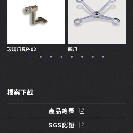
玻璃爪具P-02
四爪
O
檔案下載
產品總表
SGS認證