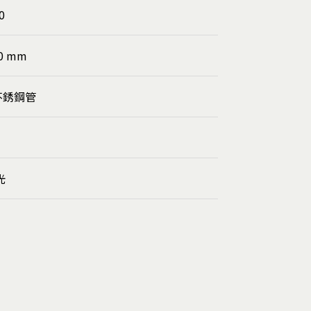
0
00 mm
 不銹鋼管
光