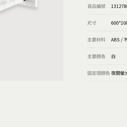
圓球
貨品編號
131278
溝板/隱藏式把手
欄杆扶手柱
尺寸
600*1
靠壁扶手座
管用配件
主要材料
ABS /
落水鏈
刮泥墊
主要顏色
白
扶手
固定環顏色
夜間螢