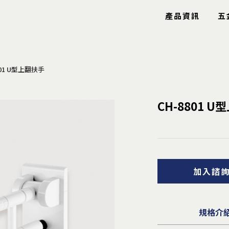
產品資訊
五
801 U型上翻扶手
玻璃五金
特色產品
CH-8801 
玻璃鉸鍊
工具箱
玻璃固定夾
圓圈
玻璃把手
鋼索配件
玻璃包角
鋁條/毛刷
玻璃爪具
信箱
加入諮
鏡珠鏡身
逃生口
止水條
隱形鐵窗
雨棚拉桿
安全扶手
曬衣架
規格介
導盲釘/條