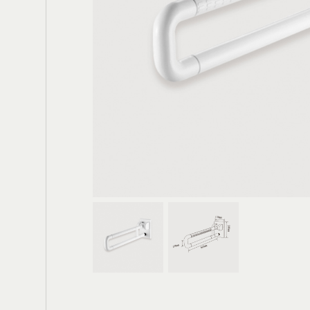
電動大門
輪
鐵箱(櫃)把手
膠條
鉸鍊
門底密封條
防水閘門
窗用配件
門栓/天地栓