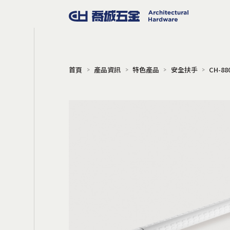
首頁
產品資訊
特色產品
安全扶手
CH-8
門窗五金
把手
門擋
地鉸鍊
門弓器
門鎖
電子鎖
門禁系統
旋轉門
Gili 同步連動橫拉門
軌道吊輪