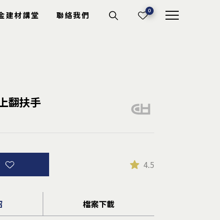
0
金建材講堂
聯絡我們
機具耗材
U型上翻扶手
切斷砂輪
電動工具
專業工具
其它耗材
詢
4.5
紹
檔案下載