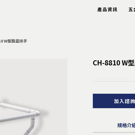
產品資訊
五
810 W型臉盆扶手
玻璃五金
特色產品
CH-8810 
玻璃鉸鍊
工具箱
玻璃固定夾
圓圈
玻璃把手
鋼索配件
玻璃包角
鋁條/毛刷
玻璃爪具
信箱
加入諮
鏡珠鏡身
逃生口
止水條
隱形鐵窗
雨棚拉桿
安全扶手
曬衣架
規格介
導盲釘/條