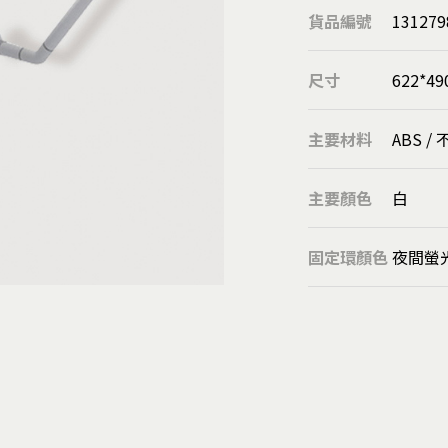
圓球
貨品編號
131279
溝板/隱藏式把手
欄杆扶手柱
尺寸
622*49
靠壁扶手座
管用配件
主要材料
ABS /
落水鏈
刮泥墊
主要顏色
白
扶手
固定環顏色
夜間螢