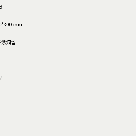
8
0*300 mm
 不銹鋼管
光