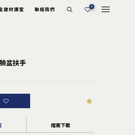
0
金建材講堂
聯絡我們
機具耗材
W型臉盆扶手
切斷砂輪
電動工具
專業工具
其它耗材
詢
紹
檔案下載