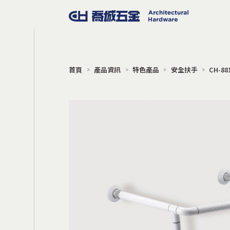
首頁
產品資訊
特色產品
安全扶手
CH-8
門窗五金
把手
門擋
地鉸鍊
門弓器
門鎖
電子鎖
門禁系統
旋轉門
Gili 同步連動橫拉門
軌道吊輪