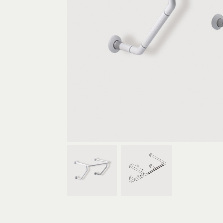
電動大門
輪
鐵箱(櫃)把手
膠條
鉸鍊
門底密封條
防水閘門
窗用配件
門栓/天地栓