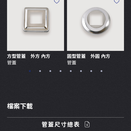
方型管蓋 外方 內方
圓型管蓋 外圓 內方
管
管蓋
管蓋
檔案下載
管蓋尺寸總表