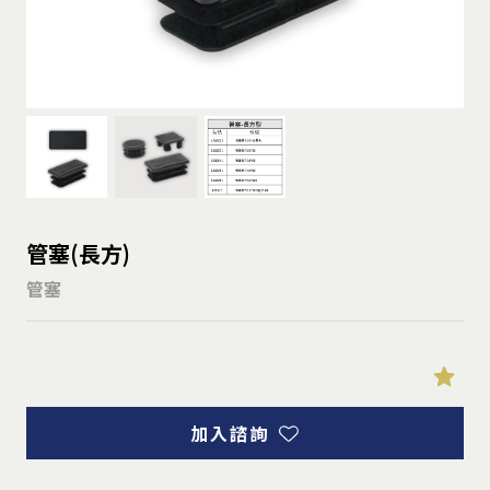
管塞(長方)
管塞
加入諮詢