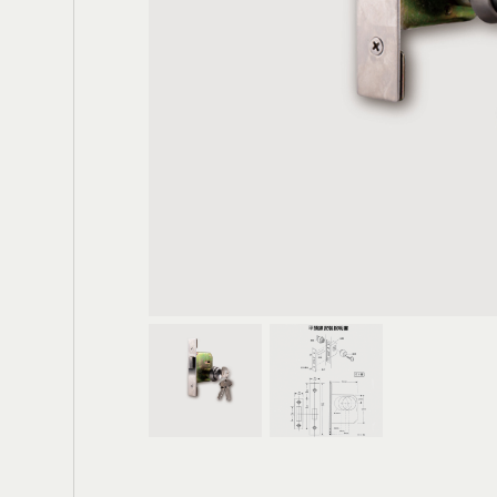
電動大門
輪
鐵箱(櫃)把手
膠條
鉸鍊
門底密封條
防水閘門
窗用配件
門栓/天地栓