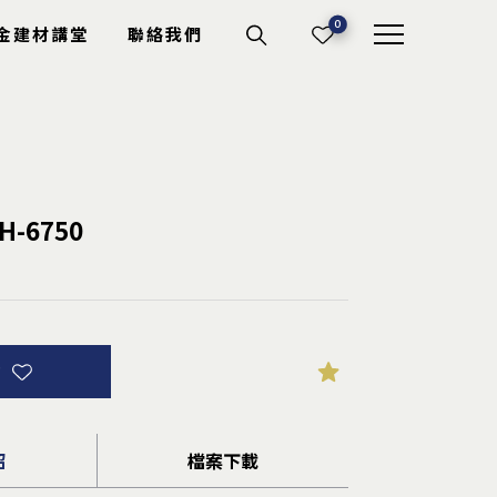
0
金建材講堂
聯絡我們
機具耗材
-6750
切斷砂輪
電動工具
專業工具
其它耗材
詢
紹
檔案下載