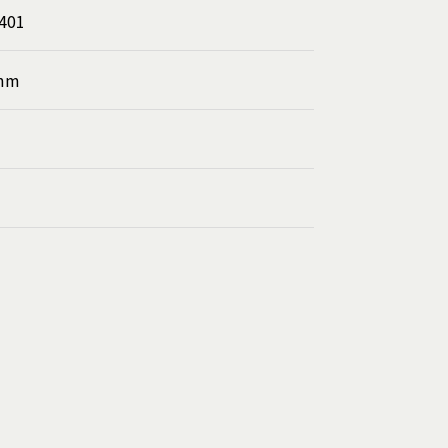
401
 mm