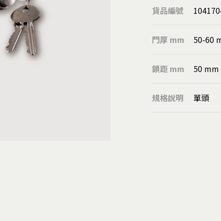
圓球
貨品編號
104170
溝板/隱藏式把手
欄杆扶手柱
門厚 mm
50-60
靠壁扶手座
管用配件
鎖距 mm
50 mm
落水鏈
刮泥墊
規格說明
單頭
扶手