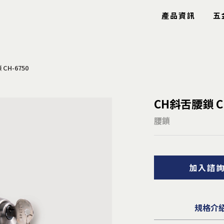
產品資訊
五
CH-6750
玻璃五金
特色產品
CH斜舌腰鎖 CH
玻璃鉸鍊
工具箱
玻璃固定夾
圓圈
腰鎖
玻璃把手
鋼索配件
玻璃包角
鋁條/毛刷
玻璃爪具
信箱
加入諮
鏡珠鏡身
逃生口
止水條
隱形鐵窗
雨棚拉桿
安全扶手
曬衣架
規格介
導盲釘/條