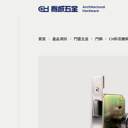
首頁
產品資訊
門窗五金
門鎖
CH斜舌腰鎖 
門窗五金
把手
門擋
地鉸鍊
門弓器
門鎖
電子鎖
門禁系統
旋轉門
Gili 同步連動橫拉門
軌道吊輪