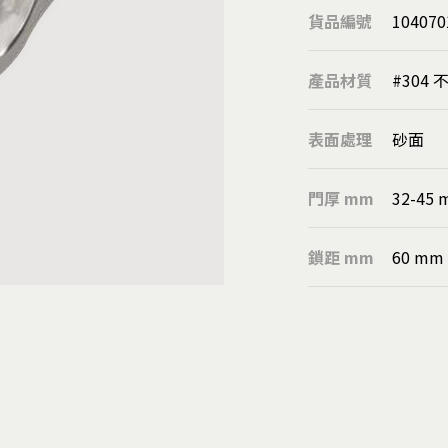
圓球
貨品編號
104070
溝板/隱藏式把手
欄杆扶手柱
產品材質
#304 
靠壁扶手座
管用配件
表面處理
砂面
落水鏈
刮泥墊
門厚 mm
32-45 
扶手
鎖距 mm
60 mm