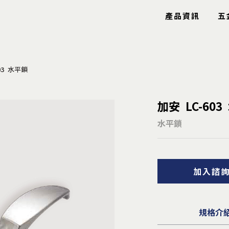
產品資訊
五
03 水平鎖
玻璃五金
特色產品
加安 LC-60
玻璃鉸鍊
工具箱
玻璃固定夾
圓圈
水平鎖
玻璃把手
鋼索配件
玻璃包角
鋁條/毛刷
玻璃爪具
信箱
加入諮
鏡珠鏡身
逃生口
止水條
隱形鐵窗
雨棚拉桿
安全扶手
曬衣架
規格介
導盲釘/條