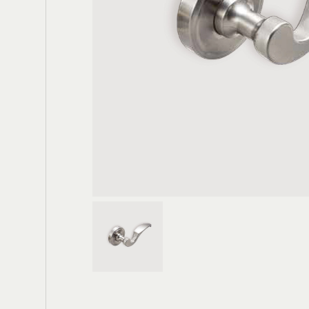
電動大門
輪
鐵箱(櫃)把手
膠條
鉸鍊
門底密封條
防水閘門
窗用配件
門栓/天地栓