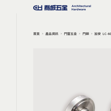
首頁
產品資訊
門窗五金
門鎖
加安 LC-6
門窗五金
把手
門擋
地鉸鍊
門弓器
門鎖
電子鎖
門禁系統
旋轉門
Gili 同步連動橫拉門
軌道吊輪