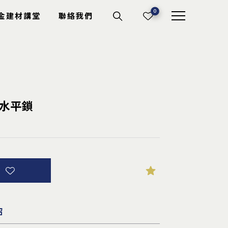
0
金建材講堂
聯絡我們
機具耗材
3 水平鎖
切斷砂輪
電動工具
專業工具
其它耗材
詢
紹