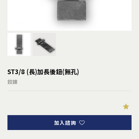
ST3/8 (長)加長後鈕(無孔)
鉸鍊
加入諮詢