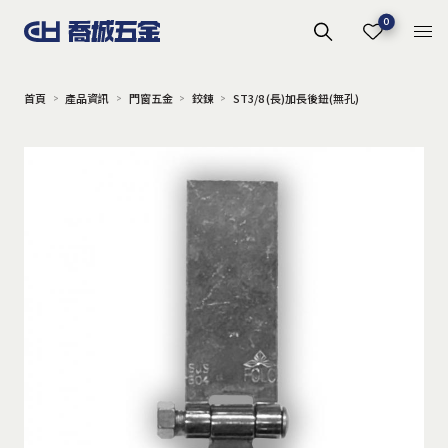
0
首頁
產品資訊
門窗五金
鉸鍊
ST3/8 (長)加長後鈕(無孔)