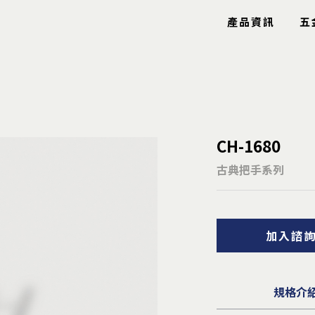
產品資訊
五
玻璃五金
特色產品
CH-1680
玻璃鉸鍊
工具箱
玻璃固定夾
圓圈
古典把手系列
玻璃把手
鋼索配件
玻璃包角
鋁條/毛刷
玻璃爪具
信箱
加入諮
鏡珠鏡身
逃生口
止水條
隱形鐵窗
雨棚拉桿
安全扶手
曬衣架
規格介
導盲釘/條