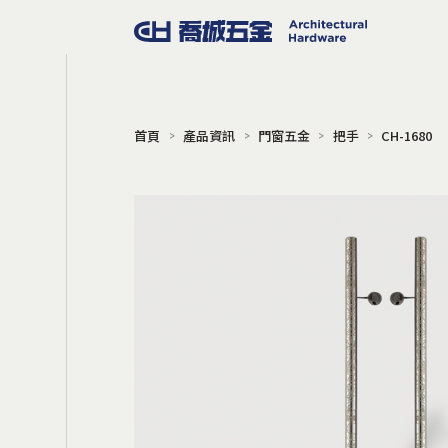
首頁
產品資訊
門窗五金
把手
CH-1680
門窗五金
把手
門擋
地鉸鍊
門弓器
門鎖
電子鎖
門禁系統
旋轉門
Gili 同步連動橫拉門
軌道吊輪