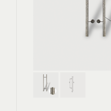
電動大門
輪
鐵箱(櫃)把手
膠條
鉸鍊
門底密封條
防水閘門
窗用配件
門栓/天地栓