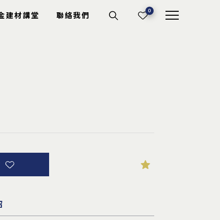
0
金建材講堂
聯絡我們
機具耗材
切斷砂輪
電動工具
專業工具
其它耗材
詢
紹