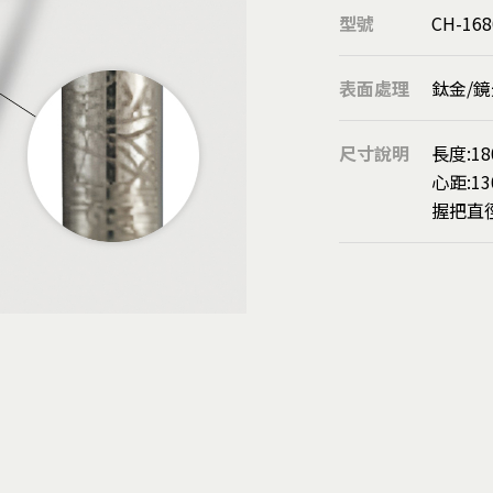
圓球
型號
CH-168
溝板/隱藏式把手
欄杆扶手柱
表面處理
鈦金/鏡
靠壁扶手座
管用配件
尺寸說明
長度:1
落水鏈
心距:1
刮泥墊
握把直徑
扶手