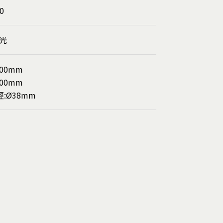
0
光
800mm
300mm
:Ø38mm