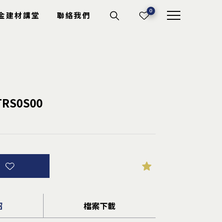
0
金建材講堂
聯絡我們
機具耗材
RS0S00
切斷砂輪
電動工具
專業工具
其它耗材
詢
紹
檔案下載