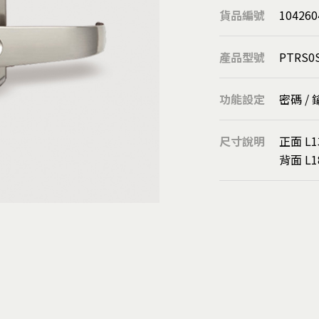
圓球
貨品編號
104260
溝板/隱藏式把手
欄杆扶手柱
產品型號
PTRS0
靠壁扶手座
管用配件
功能設定
密碼 / 
落水鏈
刮泥墊
尺寸說明
正面 L1
扶手
背面 L1