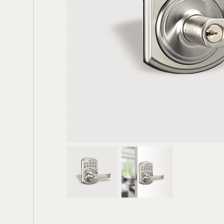
電動大門
輪
鐵箱(櫃)把手
膠條
鉸鍊
門底密封條
防水閘門
窗用配件
門栓/天地栓