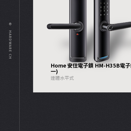
© HARDWARE CH
Home 安住電子鎖 HM-H35B電
一)
連體水平式