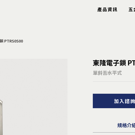
產品資訊
五
 PTRS0S00
玻璃五金
特色產品
東隆電子鎖 PT
玻璃鉸鍊
工具箱
玻璃固定夾
圓圈
單斜舌水平式
玻璃把手
鋼索配件
玻璃包角
鋁條/毛刷
玻璃爪具
信箱
加入諮
鏡珠鏡身
逃生口
止水條
隱形鐵窗
雨棚拉桿
安全扶手
曬衣架
規格介
導盲釘/條