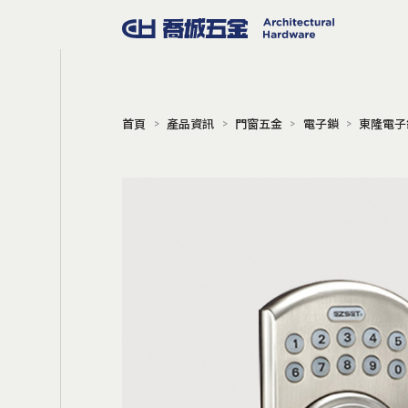
首頁
產品資訊
門窗五金
電子鎖
東隆電子鎖
門窗五金
把手
門擋
地鉸鍊
門弓器
門鎖
電子鎖
門禁系統
旋轉門
Gili 同步連動橫拉門
軌道吊輪