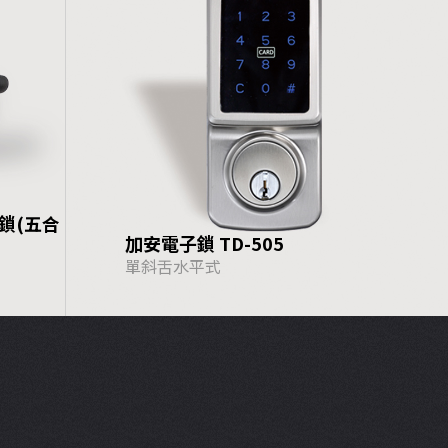
子鎖(五合
加安電子鎖 TD-505
單斜舌水平式