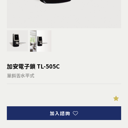
加安電子鎖 TL-505C
單斜舌水平式
加入諮詢