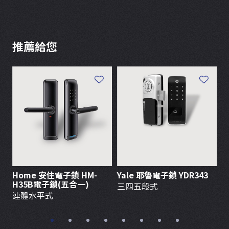
推薦給您
Home 安住電子鎖 HM-
Yale 耶魯電子鎖 YDR343
加
H35B電子鎖(五合一)
三四五段式
連體水平式