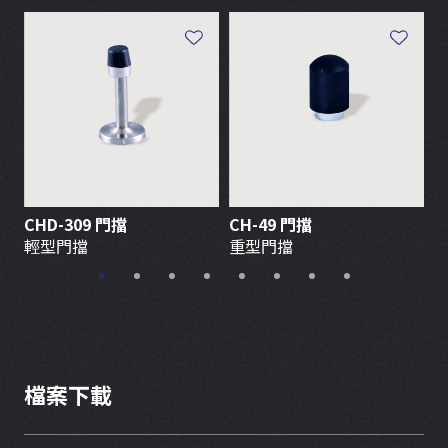
CHD-309 門擋
CH-49 門擋
7
輕型門擋
重型門擋
檔案下載