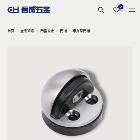
0
首頁
產品資訊
門窗五金
門擋
半丸型門擋