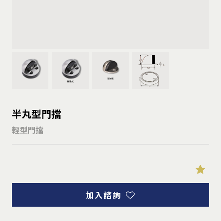
半丸型門擋
輕型門擋
加入諮詢