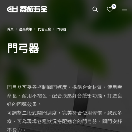
0
首頁
產品資訊
門窗五金
門弓器
門弓器
門弓器可妥善控制關門速度，採鋁合金材質，使用壽
命長、耐用不褪色。配合液壓靜音緩衝功能，打造良
好的回彈效果。
可調整二段式關門速度，完美符合使用習慣。款式多
樣，可為現場各種狀況搭配適合的門弓器，關門安靜
不費力。