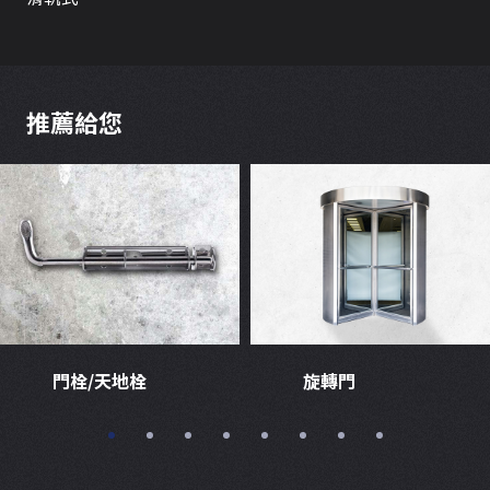
推薦給您
門栓/天地栓
旋轉門