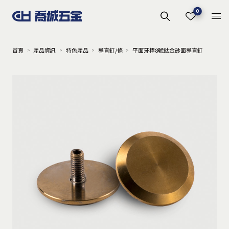
0
首頁
產品資訊
特色產品
導盲釘/條
平面牙棒8號鈦金砂面導盲釘