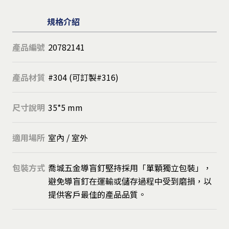
規格介紹
產品編號
20782141
產品材質
#304 (可訂製#316)
尺寸說明
35*5 mm
適用場所
室內 / 室外
包裝方式
喬城五金導盲釘堅持採用「單顆獨立包裝」，
避免導盲釘在運輸或儲存過程中受到磨損，以
提供客戶最佳的產品品質。