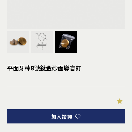
平面牙棒8號鈦金砂面導盲釘
加入諮詢