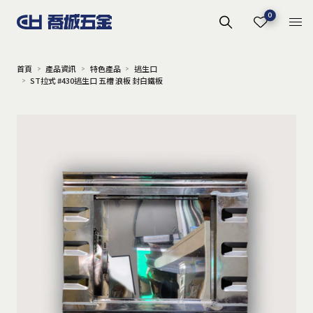
0
首頁
產品資訊
特色產品
逃生口
ST拉式 #430逃生口 五槽 浪板 封白鐵板