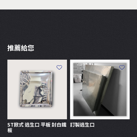
推薦給您
ST掀式 逃生口 平板 封白鐵
訂製逃生口
S
板