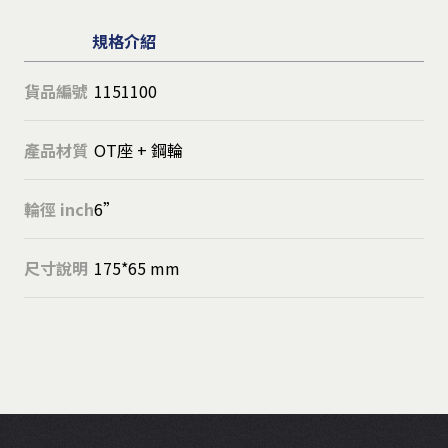
規格介紹
貨品編號
1151100
產品材質
OT座 + 鋼輪
輪徑 inch
6”
尺寸說明
175*65 mm