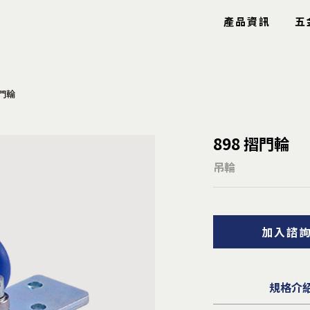
產品資訊
五
摺門輪
玻璃五金
特色產品
898 摺門輪
玻璃鉸鍊
工具箱
玻璃固定夾
圓圈
吊輪
玻璃把手
鋼索配件
玻璃包角
鋁條/毛刷
玻璃爪具
信箱
加入諮
鏡珠鏡身
逃生口
止水條
隱形鐵窗
雨棚拉桿
安全扶手
曬衣架
規格介
導盲釘/條