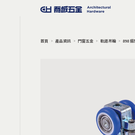
首頁
產品資訊
門窗五金
軌道吊輪
898 
門窗五金
把手
門擋
地鉸鍊
門弓器
門鎖
電子鎖
門禁系統
旋轉門
Gili 同步連動橫拉門
軌道吊輪