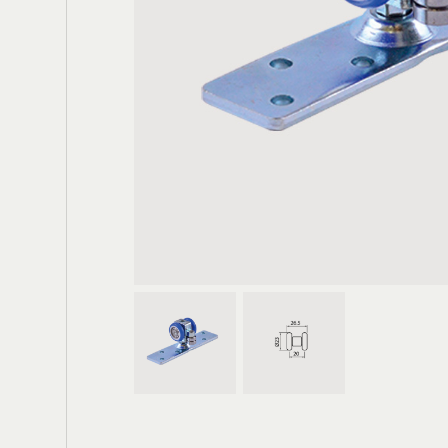
電動大門
輪
鐵箱(櫃)把手
膠條
鉸鍊
門底密封條
防水閘門
窗用配件
門栓/天地栓