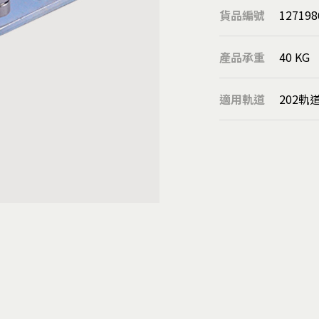
圓球
貨品編號
127198
溝板/隱藏式把手
欄杆扶手柱
產品承重
40 KG
靠壁扶手座
管用配件
適用軌道
202軌道
落水鏈
刮泥墊
扶手