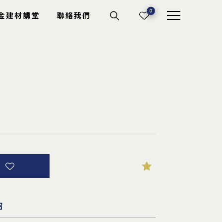
0
金建材講堂
聯絡我們
機具耗材
切斷砂輪
電動工具
專業工具
其它耗材
詢
紹