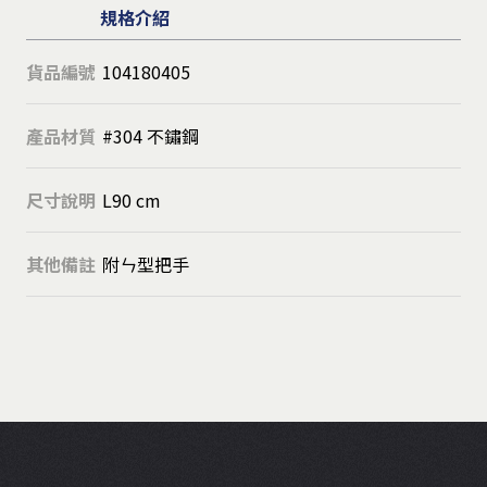
規格介紹
貨品編號
104180405
產品材質
#304 不鏽鋼
尺寸說明
L90 cm
其他備註
附ㄣ型把手