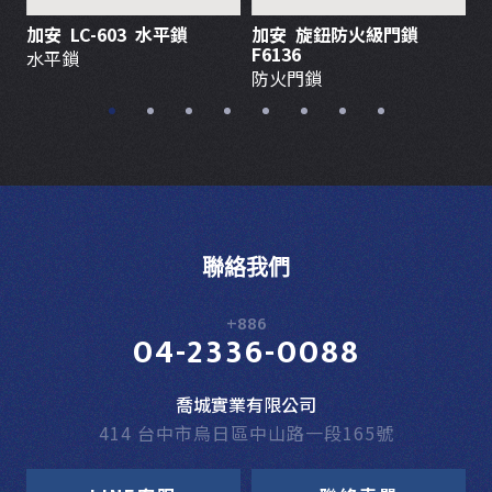
加安 LC-603 水平鎖
加安 旋鈕防火級門鎖
C
F6136
水平鎖
防火門鎖
聯絡我們
+886
04-2336-0088
喬城實業有限公司
414 台中市烏日區中山路一段165號