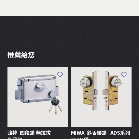
推薦給您
強棒 四段鎖 無拉拔
MIWA 斜舌腰鎖 ADS系列
東