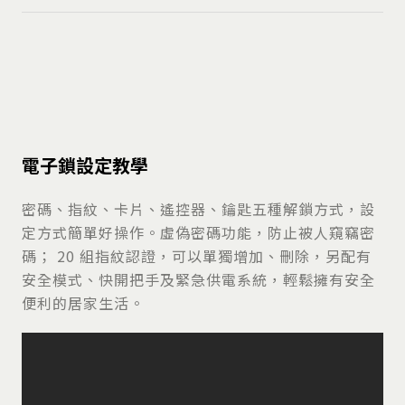
電子鎖設定教學
密碼、指紋、卡片、遙控器、鑰匙五種解鎖方式，設
定方式簡單好操作。虛偽密碼功能，防止被人窺竊密
碼； 20 組指紋認證，可以單獨增加、刪除，另配有
安全模式、快開把手及緊急供電系統，輕鬆擁有安全
便利的居家生活。