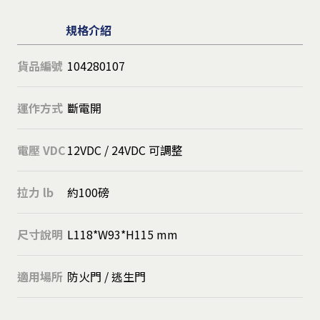
規格介紹
貨品編號
104280107
運作方式
斷電開
電壓 VDC
12VDC / 24VDC 可調整
拉力 lb
約100磅
尺寸說明
L118*W93*H115 mm
適用場所
防火門 / 逃生門