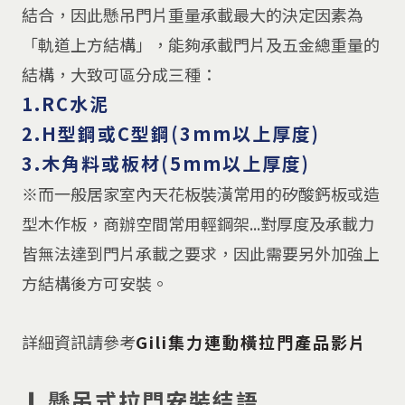
結合，因此懸吊門片重量承載最大的決定因素為
「軌道上方結構」，能夠承載門片及五金總重量的
結構，大致可區分成三種：
1.RC水泥
2.H型鋼或C型鋼(3mm以上厚度)
3.木角料或板材(5mm以上厚度)
※而一般居家室內天花板裝潢常用的矽酸鈣板或造
型木作板，商辦空間常用輕鋼架...對厚度及承載力
皆無法達到門片承載之要求，因此需要另外加強上
方結構後方可安裝。
詳細資訊請參考
Gili集力連動橫拉門產品影片
❙ 懸吊式拉門安裝結語