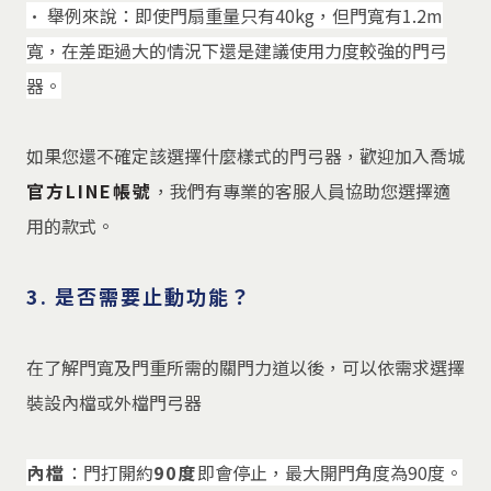
• 舉例來說：即使門扇重量只有40kg，但門寬有1.2m
寬，在差距過大的情況下還是建議使用力度較強的門弓
器。
如果您還不確定該選擇什麼樣式的門弓器，歡迎加入喬城
官方LINE帳號
，我們有專業的客服人員協助您選擇適
用的款式。
3. 是否需要止動功能？
在了解門寬及門重所需的關門力道以後，可以依需求選擇
裝設內檔或外檔門弓器
內檔
：門打開約
90度
即會停止，最大開門角度為90度。