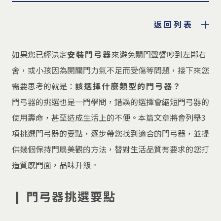
返回列表
如果您已經決定
安裝門弓器
來避免關門聲響吵到左鄰右
舍，或小孩因為開關門力氣不足而受傷等問題，接下來您
需要思考的就是：
該選擇什麼類型的門弓器？
門弓器的挑選也是一門學問，錯誤的選擇會縮短門弓器的
使用壽命，甚至造成生活上的不便。本篇文章將會列舉3
項挑選門弓器的要點，逐步帶您找到適合的門弓器，並提
供幾個保持門扇美觀的方法，替對生活品質有要求的您打
造質感門面，品味升級。
❙ 門弓器挑選要點