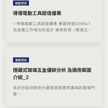
銷售資訊
得偉電動工具超值優惠
✨得偉電動工具超值優惠 美國得偉DEWALT
為各種工作場合所設計 專業耐用 ⭐️喬城五金
超值優惠 數量有限 把握機會 快來選購 詳細
資訊請參考產品頁面：
https://www.hardwarech.com/product/tools/p
☎️諮詢服務專線：04-2336-0088 ✅歡迎加入
展覽資訊
官方Line:
https://line.me/R/ti/p/@259chgcn #喬城
隱藏式玻璃五金優缺分析 及適用範圍
五金 #得偉 #電動工具 #砂輪機 #電鎚鑽 #起
介紹_2
子機 #離電池 #充電器 #DEWALT
告訴您如何做到外觀質感與實用兼具的玻璃門
窗。