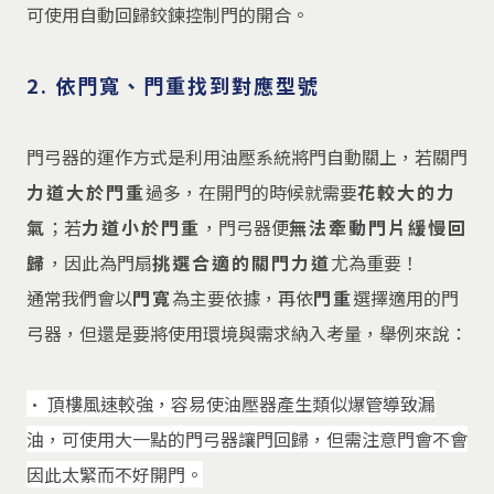
可使用自動回歸鉸鍊控制門的開合。
2. 依門寬、門重找到對應型號
門弓器的運作方式是利用油壓系統將門自動關上，若關門
力道大於門重
過多，在開門的時候就需要
花較大的力
氣
；若
力道小於門重
，門弓器便
無法牽動門片緩慢回
歸
，因此為門扇
挑選合適的關門力道
尤為重要！
通常我們會以
門寬
為主要依據，再依
門重
選擇適用的門
弓器，但還是要將使用環境與需求納入考量，舉例來說：
• 頂樓風速較強，容易使油壓器產生類似爆管導致漏
油，可使用大一點的門弓器讓門回歸，但需注意門會不會
因此太緊而不好開門。