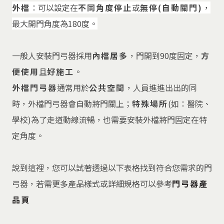
外檔
：可以設定在
不同角度停止
或
無停(自動關門)
，
最大開門角度為180度。
一般人安裝門弓器採用
內檔居多
，門開到90度固定，
方
便使用
且
好施工
。
外檔門弓器
通常用於
公共空間
，人員進進出出的同
時，外檔門弓器會自動將門關上；
特殊場所
(如：醫院、
學校)為了走道動線流暢，也需要安裝外檔將門固定在特
定角度。
說到這裡，您可以試著透過以下表格找到符合您需求的門
弓器，若需更多產品樣式或詳細規格可以參考
門弓器產
品頁